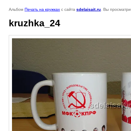
Альбом
Печать на кружках
с сайта
sdelaisait.ru
. Вы просматри
kruzhka_24